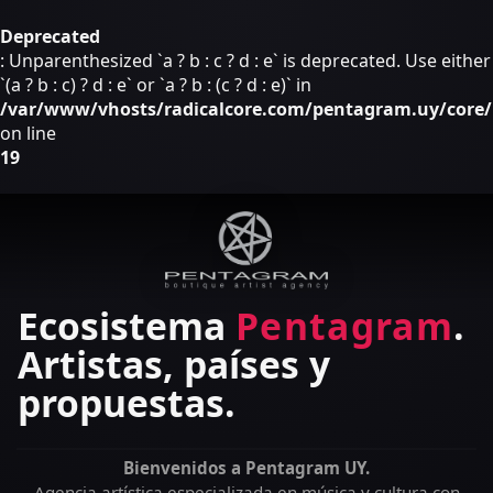
Deprecated
: Unparenthesized `a ? b : c ? d : e` is deprecated. Use either
`(a ? b : c) ? d : e` or `a ? b : (c ? d : e)` in
/var/www/vhosts/radicalcore.com/pentagram.uy/core/i
on line
19
Ecosistema
Pentagram
.
Artistas, países y
propuestas.
#symphonicblackmetal
#DaysOfThePhoenix
#MetalAlternativo
#ChaosRebellion
#MetalModerno
#groovemetal
#BlackSmoke
#rockandroll
#blackmetal
#deathgrind
#Metalcore
#crossover
#HardRock
#grindcore
#Kamikaze
#hardcore
#postpunk
#hardrock
#Aysenlur
#Uruguay
#NuMetal
#Radical
#Regina
#stoner
#Fuego
#metal
#Chino
#Djent
#noise
#Chile
#punk
#Rock
#rock
#Post
rá para girar
Bienvenidos a Pentagram UY.
Agencia artística especializada en música y cultura con