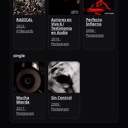
RADICAL
Autores en
Perfecto
Vivo 6 /
Infierno
2023 ·
Testimonio
2006 ·
01Records
en Audio
Pentagram
2016 ·
Pentagram
single
Mucha
Sin Control
Mierda
2009 ·
2017 ·
Pentagram
Pentagram