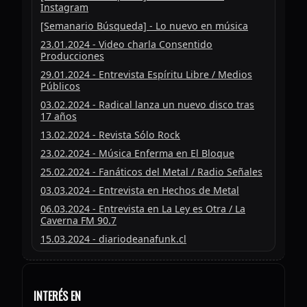
Instagram
[Semanario Búsqueda] - Lo nuevo en música
23.01.2024 - Video charla Consentido
Producciones
29.01.2024 - Entrevista Espíritu Libre / Medios
Públicos
03.02.2024 - Radical lanza un nuevo disco tras
17 años
13.02.2024 - Revista Sólo Rock
23.02.2024 - Música Enferma en El Bloque
25.02.2024 - Fanáticos del Metal / Radio Señales
03.03.2024 - Entrevista en Hechos de Metal
06.03.2024 - Entrevista en La Ley es Otra / La
Caverna FM 90.7
15.03.2024 - diariodeanafunk.cl
14.03.2024 - epifaniasubterranea.cl
13.03.2024 - rocklegacy.cl
INTERÉS EN
13.03.2024 - metalhammer.es