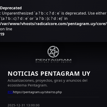
Deprecated
: Unparenthesized `a ? b : c ? d : e` is deprecated. Use either
`(a ? b : c) ? d : e` or `a ? b : (c ? d : e)` in
/var/www/vhosts/radicalcore.com/pentagram.uy/core/i
on line
19
NOTICIAS PENTAGRAM UY
Actualizaciones, proyectos, giras y anuncios del
ecosistema Pentagram.
RSS
https://pentagram.uy/site/rss.php
2025-12-31 13:00:00