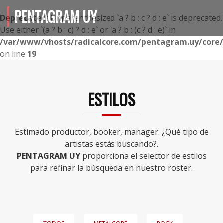
PENTAGRAM UY
Deprecated
: Unparenthesized `a ? b : c ? d : e` is deprecated.
Use either `(a ? b : c) ? d : e` or `a ? b : (c ? d : e)` in
/var/www/vhosts/radicalcore.com/pentagram.uy/core/i
on line
19
ESTILOS
Estimado productor, booker, manager: ¿Qué tipo de
artistas estás buscando?.
PENTAGRAM UY
proporciona el selector de estilos
para refinar la búsqueda en nuestro roster.