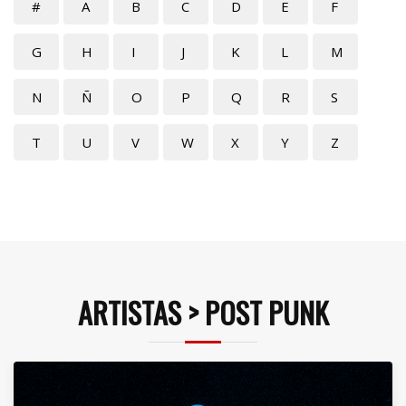
#
A
B
C
D
E
F
G
H
I
J
K
L
M
N
Ñ
O
P
Q
R
S
T
U
V
W
X
Y
Z
ARTISTAS > POST PUNK