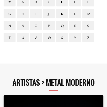
#
A
B
C
D
E
F
G
H
I
J
K
L
M
N
Ñ
O
P
Q
R
S
T
U
V
W
X
Y
Z
ARTISTAS > METAL MODERNO