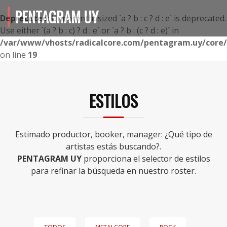
PENTAGRAM UY
Deprecated
: Unparenthesized `a ? b : c ? d : e` is deprecated.
Use either `(a ? b : c) ? d : e` or `a ? b : (c ? d : e)` in
/var/www/vhosts/radicalcore.com/pentagram.uy/core/i
on line
19
ESTILOS
Estimado productor, booker, manager: ¿Qué tipo de
artistas estás buscando?.
PENTAGRAM UY
proporciona el selector de estilos
para refinar la búsqueda en nuestro roster.