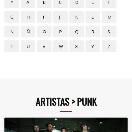
#
A
B
C
D
E
F
G
H
I
J
K
L
M
N
Ñ
O
P
Q
R
S
T
U
V
W
X
Y
Z
ARTISTAS > PUNK