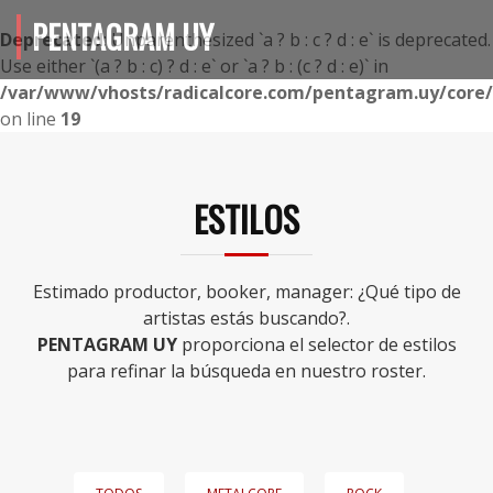
PENTAGRAM UY
Deprecated
: Unparenthesized `a ? b : c ? d : e` is deprecated.
Use either `(a ? b : c) ? d : e` or `a ? b : (c ? d : e)` in
/var/www/vhosts/radicalcore.com/pentagram.uy/core/i
on line
19
ESTILOS
Estimado productor, booker, manager: ¿Qué tipo de
artistas estás buscando?.
PENTAGRAM UY
proporciona el selector de estilos
para refinar la búsqueda en nuestro roster.