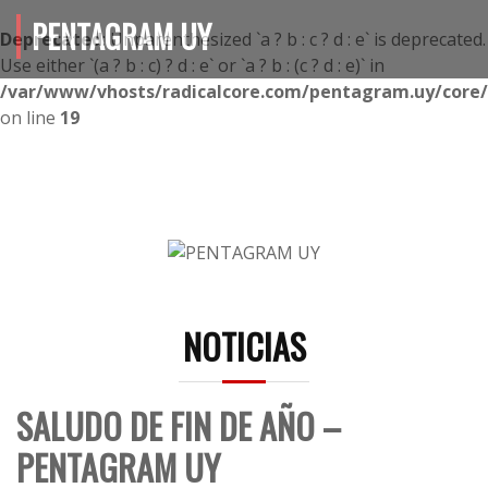
PENTAGRAM UY
Deprecated
: Unparenthesized `a ? b : c ? d : e` is deprecated.
Use either `(a ? b : c) ? d : e` or `a ? b : (c ? d : e)` in
/var/www/vhosts/radicalcore.com/pentagram.uy/core/i
on line
19
NOTICIAS
SALUDO DE FIN DE AÑO –
PENTAGRAM UY