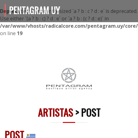
PENTAGRAM UY
Deprecated
: Unparenthesized `a ? b : c ? d : e` is deprecated.
Use either `(a ? b : c) ? d : e` or `a ? b : (c ? d : e)` in
/var/www/vhosts/radicalcore.com/pentagram.uy/core/i
on line
19
ARTISTAS
> POST
POST