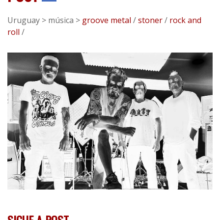
Uruguay > música >
groove metal
/
stoner
/
rock and
roll
/
SIGUE A POST